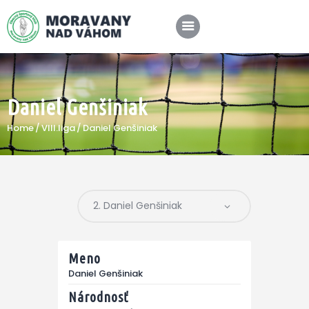
Daniel Genšiniak
SPRÁVY
Home
VIII.liga
Daniel Genšiniak
KLUB
A-TÍM
MÉDIÁ
Meno
Daniel Genšiniak
Národnosť