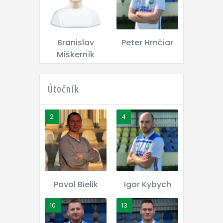
Branislav
Peter Hrnčiar
Miškerník
Útočník
2
4
Pavol Bielik
Igor Kybych
10
13