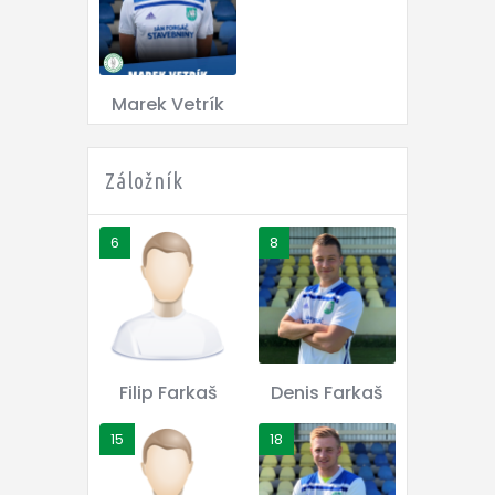
Marek Vetrík
Záložník
6
8
Filip Farkaš
Denis Farkaš
15
18