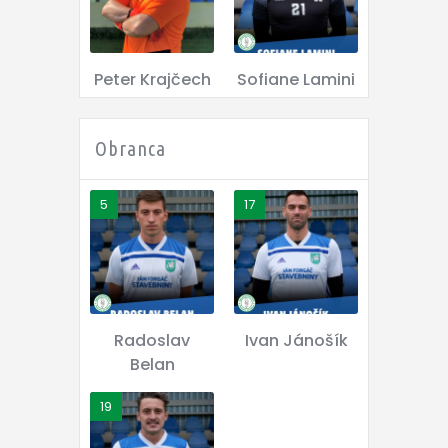
Peter Krajčech
Sofiane Lamini
Obranca
5
17
Radoslav
Ivan Jánošík
Belan
19