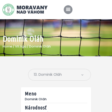
Dominik Oláh
SPRÁVY
Home
VII.liga
Dominik Oláh
KLUB
A-TÍM
MÉDIÁ
Meno
Dominik Oláh
Národnosť