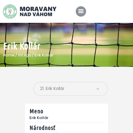
Erik Kollár
SPRÁVY
Home
VII.liga
Erik Kollár
KLUB
A-TÍM
MÉDIÁ
Meno
Erik Kollár
Národnosť