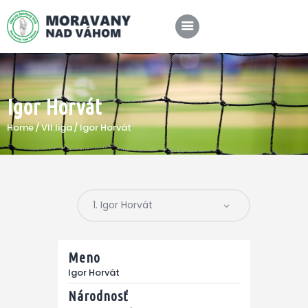
Igor Horvát
SPRÁVY
Home
VII.liga
Igor Horvát
KLUB
A-TÍM
MÉDIÁ
Meno
Igor Horvát
Národnosť