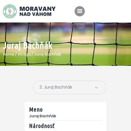
Juraj Bachňák
SPRÁVY
Home
VII.liga
Juraj Bachňák
KLUB
A-TÍM
MÉDIÁ
Meno
Juraj Bachňák
Národnosť