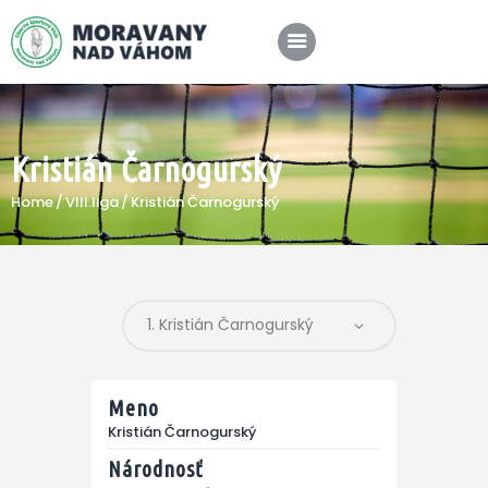
Kristián Čarnogurský
SPRÁVY
Home
VIII.liga
Kristián Čarnogurský
KLUB
A-TÍM
MÉDIÁ
Meno
Kristián Čarnogurský
Národnosť