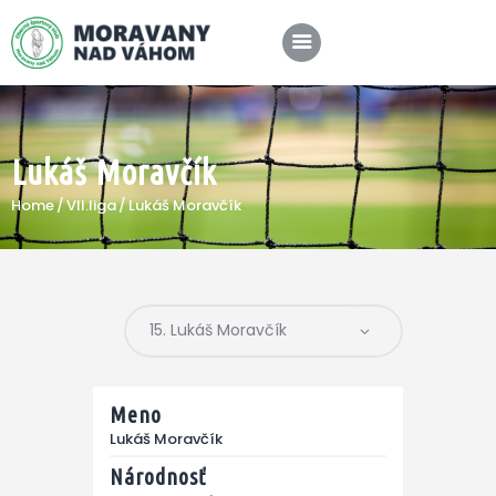
Lukáš Moravčík
SPRÁVY
Home
VII.liga
Lukáš Moravčík
KLUB
A-TÍM
MÉDIÁ
Meno
Lukáš Moravčík
Národnosť