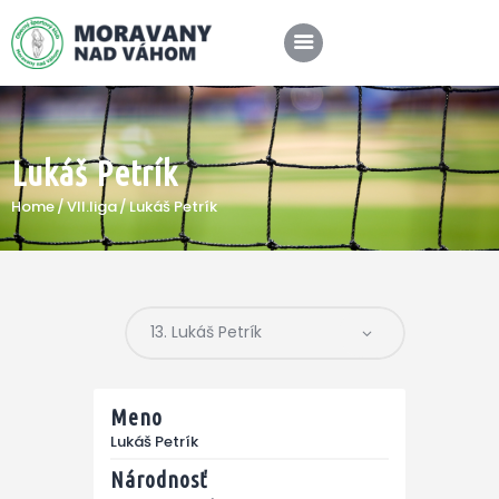
Lukáš Petrík
SPRÁVY
Home
VII.liga
Lukáš Petrík
KLUB
A-TÍM
MÉDIÁ
Meno
Lukáš Petrík
Národnosť