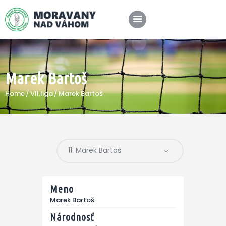
Marek Bartoš
SPRÁVY
Home
VII.liga
Marek Bartoš
KLUB
A-TÍM
MÉDIÁ
Meno
Marek Bartoš
Národnosť