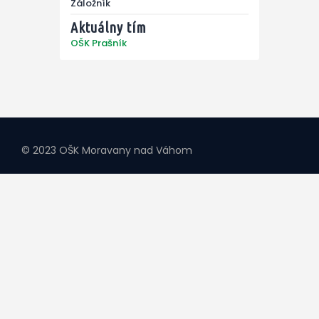
Záložník
Aktuálny tím
OŠK Prašník
© 2023 OŠK Moravany nad Váhom