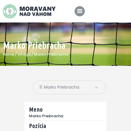
Marko Priebracha
SPRÁVY
Home
VII.liga
Marko Priebracha
KLUB
A-TÍM
MÉDIÁ
Meno
Marko Priebracha
Pozícia