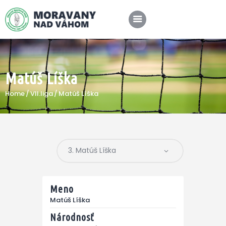
Matúš Líška
SPRÁVY
Home
VII.liga
Matúš Líška
KLUB
A-TÍM
MÉDIÁ
Meno
Matúš Líška
Národnosť