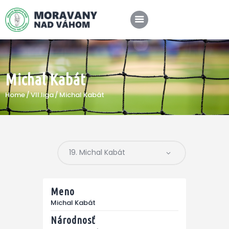
Michal Kabát
SPRÁVY
Home
VII.liga
Michal Kabát
KLUB
A-TÍM
MÉDIÁ
Meno
Michal Kabát
Národnosť