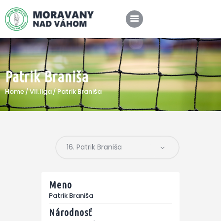
Patrik Braniša
SPRÁVY
Home
VII.liga
Patrik Braniša
KLUB
A-TÍM
MÉDIÁ
Meno
Patrik Braniša
Národnosť