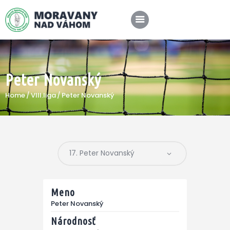
Peter Novanský
SPRÁVY
Home
VIII.liga
Peter Novanský
KLUB
A-TÍM
MÉDIÁ
Meno
Peter Novanský
Národnosť