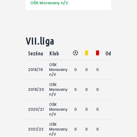
OŠK Moravany n/V
VII.liga
Sezóna
Klub
Odohraté zápa
OŠK
2018/19
Moravany
0
0
0
2
n/V
OŠK
2019/20
Moravany
0
0
0
9
n/V
OŠK
2020/21
Moravany
0
0
0
3
n/V
OŠK
2021/22
Moravany
0
0
0
4
n/V