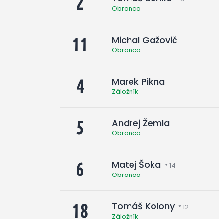
2
Obranca
Michal Gažovič
11
Obranca
Marek Pikna
4
Záložník
Andrej Žemla
5
Obranca
Matej Šoka
6
14
Obranca
Tomáš Kolony
18
12
Záložník