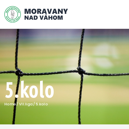
5.kolo
Home
VII.liga
5.kolo