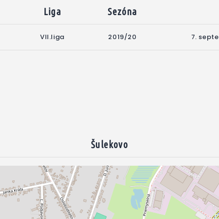
Liga
Sezóna
VII.liga
2019/20
7. sept
Šulekovo