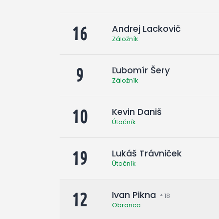
Andrej Lackovič
16
Záložník
Ľubomír Šery
9
Záložník
Kevin Daniš
10
Útočník
Lukáš Trávniček
19
Útočník
Ivan Pikna
12
18
Obranca