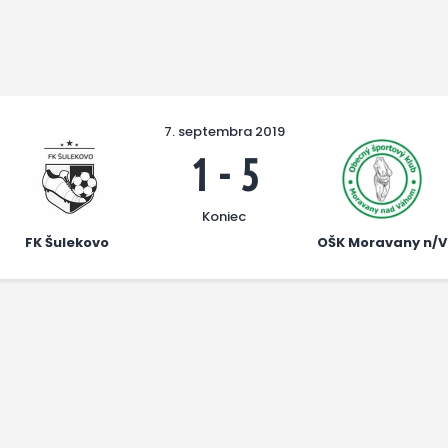
7. septembra 2019
1
-
5
Koniec
FK Šulekovo
OŠK Moravany n/V