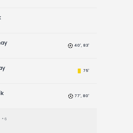
k
nay
40', 83'
ay
75'
ík
77', 80'
6