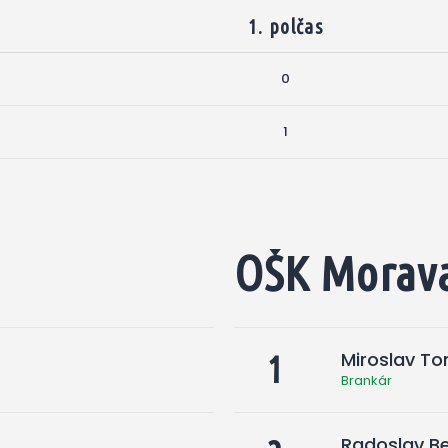
1. polčas
0
1
OŠK Morav
Miroslav T
1
Brankár
Radoslav B