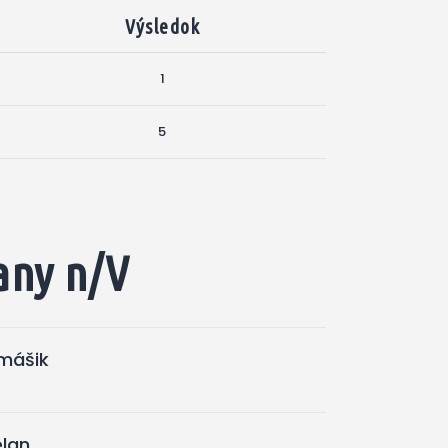
Výsledok
1
5
any n/V
omášik
elan