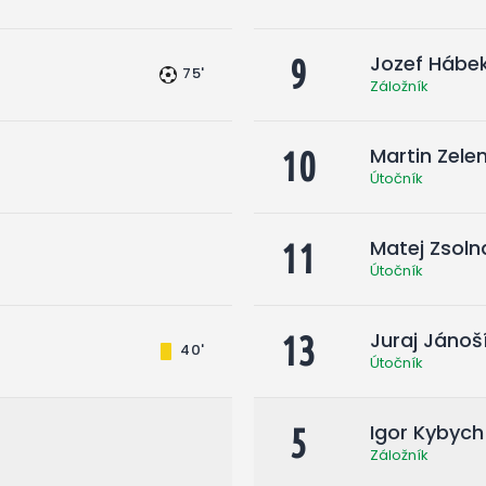
Jozef Hábe
9
75'
Záložník
Martin Zele
10
Útočník
Matej Zsoln
11
Útočník
Juraj Jánoš
13
40'
Útočník
Igor Kybych
5
Záložník