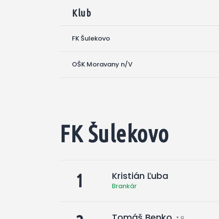
Klub
FK Šulekovo
OŠK Moravany n/V
FK Šulekovo
Kristián Ľuba
1
Brankár
Tomáš Benko
8