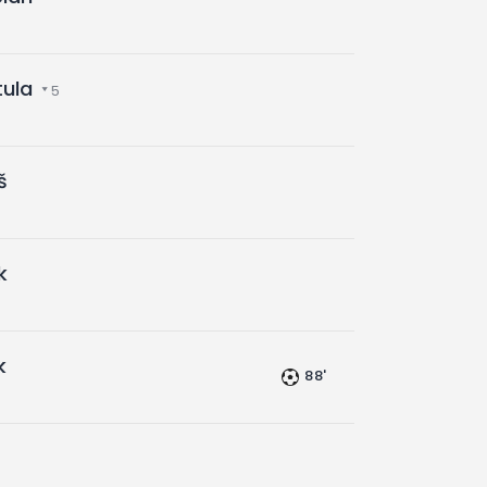
tula
5
š
k
k
88'