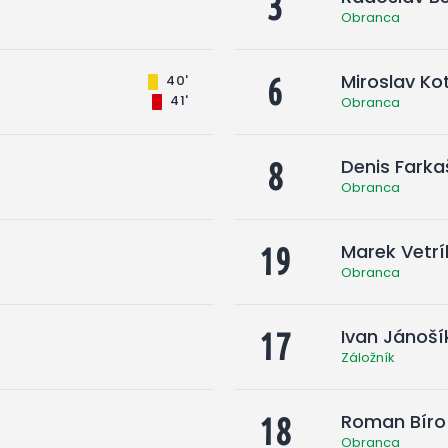
3
Obranca
Miroslav Ko
40'
6
41'
Obranca
Denis Farka
8
Obranca
Marek Vetrí
19
Obranca
Ivan Jánoší
17
Záložník
Roman Bíro
18
Obranca