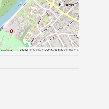
Leaflet
| Map data ©
OpenStreetMap
contributors