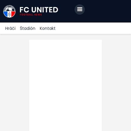
Hráči
Štadión
Kontakt
SPRÁVY
KLUB
A-TÍM
MÉDIÁ