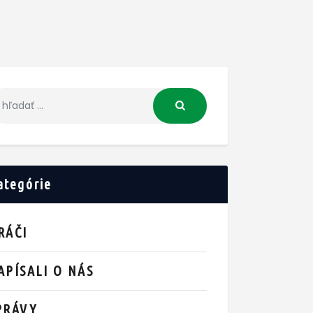
ategórie
RÁČI
APÍSALI O NÁS
PRÁVY