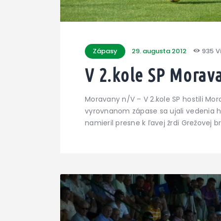
Zápasy
29. augusta 2012
935
V
V 2.kole SP Morav
Moravany n/V – V 2.kole SP hostili Mo
vyrovnanom zápase sa ujali vedenia h
namieril presne k ľavej žrdi Grežovej brá