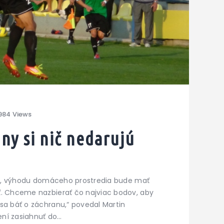
984
Views
ny si nič nedarujú
kopy, výhodu domáceho prostredia bude mať
ť. Chceme nazbierať čo najviac bodov, aby
sa báť o záchranu,“ povedal Martin
vení zasiahnuť do…