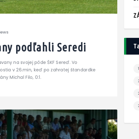
Z
iews
any podľahli Seredi
T
ravany na svojej pôde ŠKF Sereď. Vo
ostia v 26.min, keď po zahratej štandardke
ny Michal Filo, 0:1.