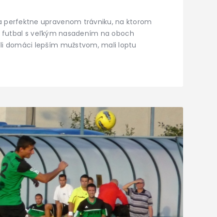
 perfektne upravenom trávniku, na ktorom
hral futbal s veľkým nasadením na oboch
li domáci lepším mužstvom, mali loptu