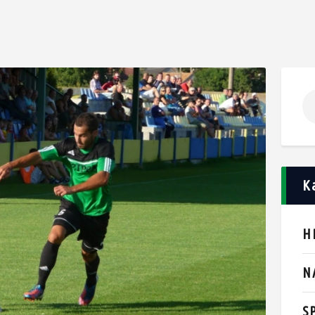
K
H
N
S