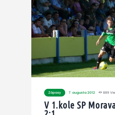
Zápasy
7. augusta 2012
889
Vi
V 1.kole SP Morava
2:1