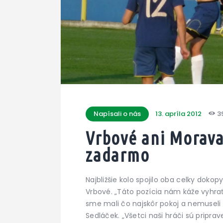
Napísali o nás
13. apríla 2012
3
Vrbové ani Morava
zadarmo
Najbližšie kolo spojilo oba celky do
Vrbové. „Táto pozícia nám káže vyhra
sme mali čo najskôr pokoj a nemuseli 
Sedláček. „Všetci naši hráči sú pripra