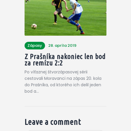
Zápasy
28. apríla 2019
Z Prašníka nakoniec len bod
za remízu 2:2
Po víťaznej štvorzápasovej sérii
cestovali Moravanci na zápas 20. kola
do Prašníka, od ktorého ich delil jeden
bod a…
Leave a comment