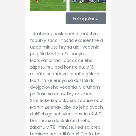
Fotogaléria
Na ihrisku posledného mužstva
tabuľky začali hostia excelentne a
už po minúte hry sa ujali vedenia
po góle Martina Zelenaya.
Moravanci mali počas celého
zápasu hru pod kontrolou. V 15.
minúte sa radovali opäť a gólom
Martina Zelenaya sa dostali do
dvojgólového vedenia. V druhom
polčase sa obraz hry nezmenil.
Strelecké kopačky si v zápase obul
Martin Zelenay, aby po jeho dvoch
ďalších góloch viedli hostia už 4:0.
Domáci sa dočkali čestného
zásahu v 78. minúte, keď sa pred
Laminim presadil Ľuboš Cibrín. Na