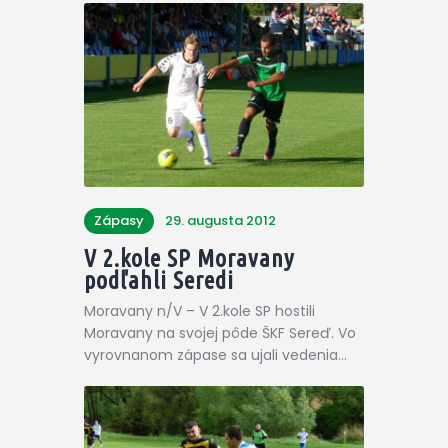
Zápasy
29. augusta 2012
V 2.kole SP Moravany
podľahli Seredi
Moravany n/V – V 2.kole SP hostili
Moravany na svojej pôde ŠKF Sereď. Vo
vyrovnanom zápase sa ujali vedenia…